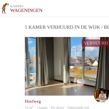
KAMERS
WAGENINGEN
1 KAMER VERHUURD IN DE WIJK / 
VERHUURD
Hoefweg
2
15 m
· 1 kamer · Per direct - Onbepaalde tijd