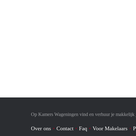
Op Kamers Wageningen vind en verhuur je makkelijk
Over ons
Contact
Faq
Voor Makelaars
P