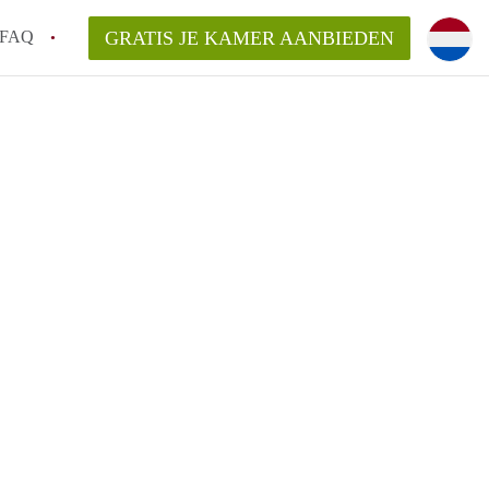
FAQ
GRATIS JE KAMER AANBIEDEN
ingen!
van KamersWageningen?
ingsvergoeding?
ordelijk voor de aangeboden Kamer /