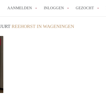
AANMELDEN
INLOGGEN
GEZOCHT
How to translate KamersWagen
BUURT
REEHORST IN WAGENINGEN
Wat is KamersWageningen?
Wat is de privacyverklaring 
Berekent KamersWageningen
makelaarsvergoeding/bemiddel
Is KamersWageningen verantwo
Kamers in Wageningen?
Alle veelgestelde vragen
Niels