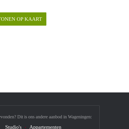
TONEN OP KAART
evonden? Dit is ons andere aanbod in Wageningen:
Studio's
Appartementen