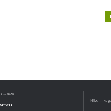
 je Kamer
Niks leuks g
artners