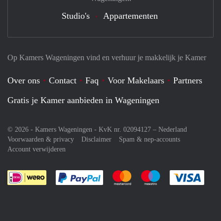
Studio's
Appartementen
Op Kamers Wageningen vind en verhuur je makkelijk je Kamer
Over ons
Contact
Faq
Voor Makelaars
Partners
Gratis je Kamer aanbieden in Wageningen
© 2026 - Kamers Wageningen - KvK nr. 02094127 –
Nederland
Voorwaarden & privacy
Disclaimer
Spam & nep-accounts
Account verwijderen
Je rekent gemakkelijk af met Paypal
Je rekent gemakkelijk af met M
Je rekent gemakkelij
Je re