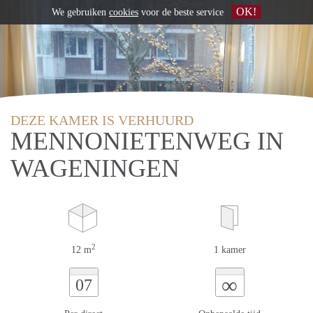
OK!
We gebruiken
cookies
voor de beste service
DEZE KAMER IS VERHUURD
MENNONIETENWEG IN
WAGENINGEN
2
12 m
1 kamer
∞
07