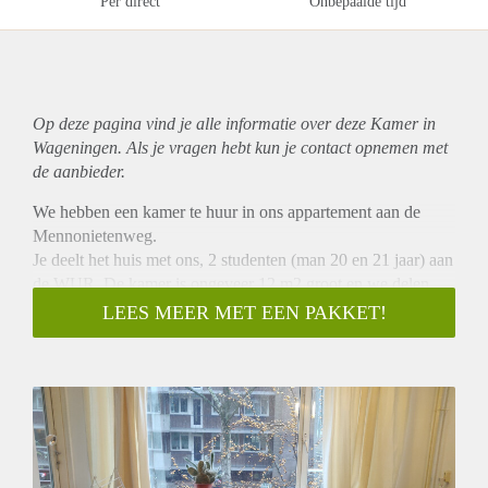
Per direct
Onbepaalde tijd
Op deze pagina vind je alle informatie over deze Kamer in
Wageningen. Als je vragen hebt kun je contact opnemen met
de aanbieder.
We hebben een kamer te huur in ons appartement aan de
Mennonietenweg.
Je deelt het huis met ons, 2 studenten (man 20 en 21 jaar) aan
de WUR. De kamer is ongeveer 12 m2 groot en we delen
een ruime woonkamer, keuken, badkamer en balkon. Keuken
LEES MEER MET EEN PAKKET!
is volledig ingericht. Wasmachine is aanwezig.
De huurprijs bedraagt:€379,71 inclusief G/W/E en internet en
belastingen.