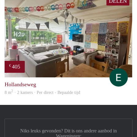
DELEN
405
€
Ella
Hollandseweg
2
8 m
· 2 kamers · Per direct - Bepaalde tijd
Niks leuks gevonden? Dit is ons andere aanbod in
Wageningen: