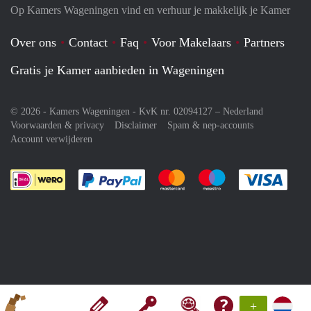
Op Kamers Wageningen vind en verhuur je makkelijk je Kamer
Over ons
Contact
Faq
Voor Makelaars
Partners
Gratis je Kamer aanbieden in Wageningen
© 2026 - Kamers Wageningen - KvK nr. 02094127 –
Nederland
Voorwaarden & privacy
Disclaimer
Spam & nep-accounts
Account verwijderen
Je rekent gemakkelijk af met Paypal
Je rekent gemakkelijk af met M
Je rekent gemakkelij
Je re
+