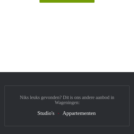
Niks leuks gevonden? Dit is ons andere aanbod in
Wageningen:
Studio's
Appartementen