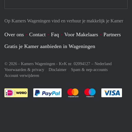
Op Kamers Wageningen vind en verhuur je makkelijk je Kamer
Over ons
Contact
Faq
Voor Makelaars
Partners
Gratis je Kamer aanbieden in Wageningen
© 2026 - Kamers Wageningen - KvK nr. 02094127 –
Nederland
Voorwaarden & privacy
Disclaimer
Spam & nep-accounts
Account verwijderen
Je rekent gemakkelijk af met Paypal
Je rekent gemakkelijk af met M
Je rekent gemakkelij
Je re