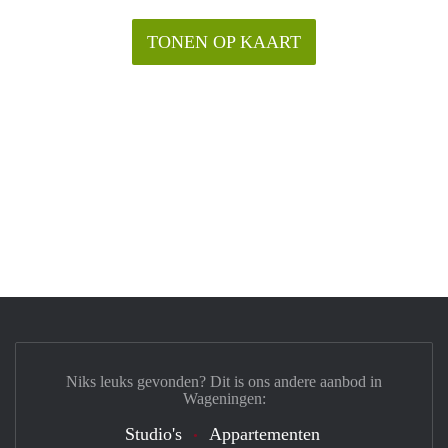
TONEN OP KAART
Niks leuks gevonden? Dit is ons andere aanbod in
Wageningen:
Studio's
Appartementen