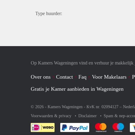
Type huurder:
Op Kamers Wageningen vind en verhuur je makkelijk
Over ons
Contact
Faq
Voor Makelaars
P
Gratis je Kamer aanbieden in Wageningen
© 2026 - Kamers Wageningen - KvK nr. 02094127 –
Nederl
Voorwaarden & privacy
Disclaimer
Spam & nep-acco
Je rekent gemakkelijk af 
Je rekent gemak
Je rek