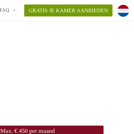
FAQ
GRATIS JE KAMER AANBIEDEN
ingen!
van KamersWageningen?
ingsvergoeding?
ordelijk voor de aangeboden Kamer /
Max. € 450 per maand