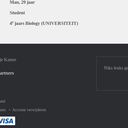
Man, 29 jaar
Student
e
4
jaars Biology (UNIVERSITEIT)
 je Kamer
Niks leuks g
artners
and
unts
Account verwijderen
met Paypal
kelijk af met Mastercard
ent gemakkelijk af met Meastro
Je rekent gemakkelijk af met Visa