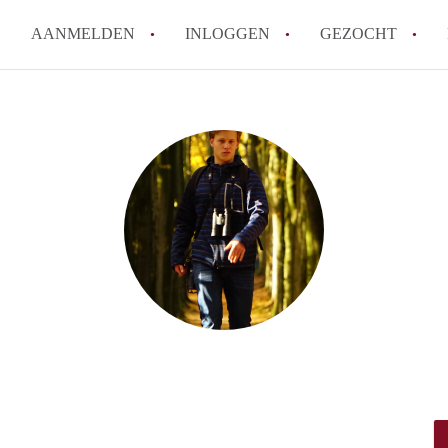
AANMELDEN
INLOGGEN
GEZOCHT
How to translate KamersWagen
Wat is KamersWageningen?
Wat is de privacyverklaring 
Berekent KamersWageningen
makelaarsvergoeding/bemiddel
Is KamersWageningen verantwo
Kamers in Wageningen?
Alle veelgestelde vragen