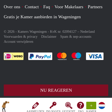
Over ons
Contact
Faq
Voor Makelaars
Partners
Gratis je Kamer aanbieden in Wageningen
© 2026 - Kamers Wageningen - KvK nr. 02094127 –
Nederland
Voorwaarden & privacy
Disclaimer
Spam & nep-accounts
Account verwijderen
Je rekent gemakkelijk af met Paypal
Je rekent gemakkelijk af met M
Je rekent gemakkelij
Je re
NU REAGEREN
+
AANMELDEN
INLOGGEN
GEZOCHT
FAQ
KAMER