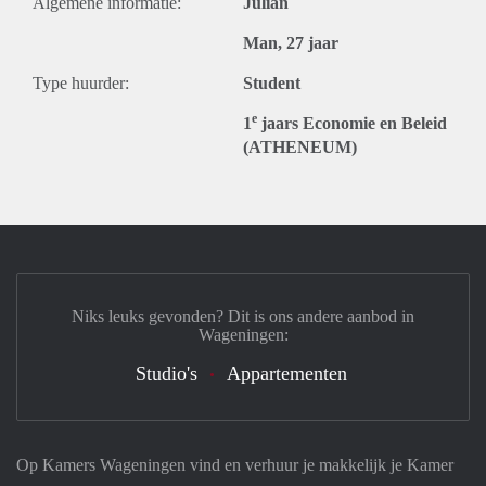
Algemene informatie:
Julian
Man, 27 jaar
Type huurder:
Student
e
1
jaars Economie en Beleid
(ATHENEUM)
Niks leuks gevonden? Dit is ons andere aanbod in
Wageningen:
Studio's
Appartementen
Op Kamers Wageningen vind en verhuur je makkelijk je Kamer