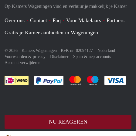
Op Kamers Wageningen vind en verhuur je makkelijk je Kamer
Over ons
Contact
Faq
Voor Makelaars
Partners
Gratis je Kamer aanbieden in Wageningen
© 2026 - Kamers Wageningen - KvK nr. 02094127 –
Nederland
Voorwaarden & privacy
Disclaimer
Spam & nep-accounts
Account verwijderen
Je rekent gemakkelijk af met Paypal
Je rekent gemakkelijk af met M
Je rekent gemakkelij
Je re
NU REAGEREN