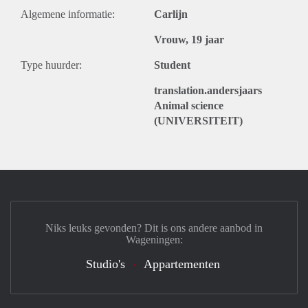
Algemene informatie:
Carlijn
Vrouw, 19 jaar
Type huurder:
Student
translation.andersjaars
Animal science
(UNIVERSITEIT)
Niks leuks gevonden? Dit is ons andere aanbod in
Wageningen:
Studio's
Appartementen