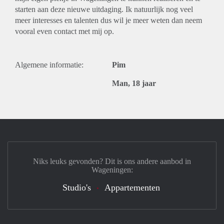
starten aan deze nieuwe uitdaging. Ik natuurlijk nog veel
meer interesses en talenten dus wil je meer weten dan neem
vooral even contact met mij op.
Algemene informatie:
Pim
Man, 18 jaar
Niks leuks gevonden? Dit is ons andere aanbod in
Wageningen:
Studio's
Appartementen