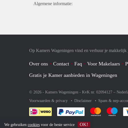
Algemene informatie:
Op Kamers Wageningen vind en verhuur je makkelijk
Over ons
Contact
Faq
Voor Makelaars
P
Gratis je Kamer aanbieden in Wageningen
© 2026 - Kamers Wageningen - KvK nr. 02094127 –
Nederl
Voorwaarden & privacy
Disclaimer
Spam & nep-acco
Je rekent gemakkelijk af 
Je rekent gemak
Je rek
OK!
We gebruiken
cookies
voor de beste service