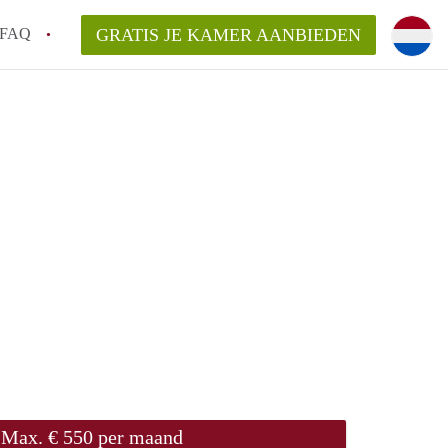
FAQ
GRATIS JE KAMER AANBIEDEN
ingen!
van KamersWageningen?
ingsvergoeding?
ordelijk voor de aangeboden Kamer /
Max. € 550 per maand