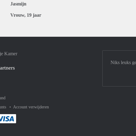
Jasmijn
Vrouw, 19 jaar
 je Kamer
Niks leuks g
artners
and
unts
Account verwijderen
met Paypal
kelijk af met Mastercard
ent gemakkelijk af met Meastro
Je rekent gemakkelijk af met Visa