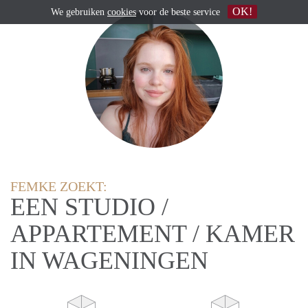
OK!
We gebruiken
cookies
voor de beste service
FEMKE ZOEKT:
EEN STUDIO /
APPARTEMENT / KAMER
IN WAGENINGEN