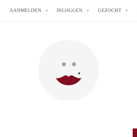
AANMELDEN
INLOGGEN
GEZOCHT
How to translate KamersWagen
Wat is KamersWageningen?
Wat is de privacyverklaring 
Berekent KamersWageningen
makelaarsvergoeding/bemiddel
Is KamersWageningen verantwo
Kamers in Wageningen?
Alle veelgestelde vragen