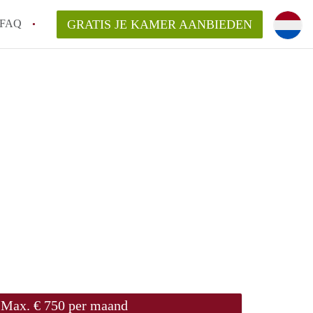
FAQ
GRATIS JE KAMER AANBIEDEN
ingen!
van KamersWageningen?
ingsvergoeding?
ordelijk voor de aangeboden Kamer /
Max. € 750 per maand