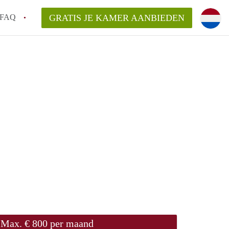
FAQ
GRATIS JE KAMER AANBIEDEN
ingen!
van KamersWageningen?
ingsvergoeding?
ordelijk voor de aangeboden Kamer /
Max. € 800 per maand