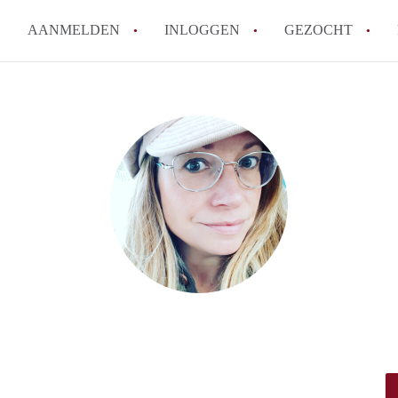
AANMELDEN
INLOGGEN
GEZOCHT
How to translate KamersWagen
Wat is KamersWageningen?
Wat is de privacyverklaring 
Berekent KamersWageningen
makelaarsvergoeding/bemiddel
Is KamersWageningen verantwo
Kamers in Wageningen?
Alle veelgestelde vragen