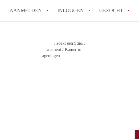
AANMELDEN
INLOGGEN
GEZOCHT
How to translate KamersWagen
Wat is KamersWageningen?
Wat is de privacyverklaring 
Berekent KamersWageningen
makelaarsvergoeding/bemiddel
Is KamersWageningen verantwo
Kamers in Wageningen?
Alle veelgestelde vragen