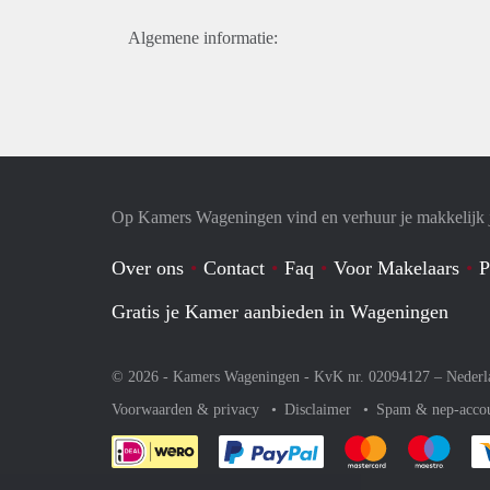
Algemene informatie:
Op Kamers Wageningen vind en verhuur je makkelijk
Over ons
Contact
Faq
Voor Makelaars
P
Gratis je Kamer aanbieden in Wageningen
© 2026 - Kamers Wageningen - KvK nr. 02094127 –
Nederl
Voorwaarden & privacy
Disclaimer
Spam & nep-acco
Je rekent gemakkelijk af 
Je rekent gemak
Je rek