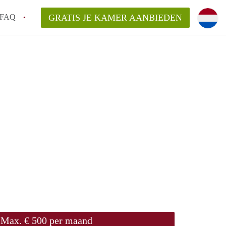
FAQ
GRATIS JE KAMER AANBIEDEN
ingen!
van KamersWageningen?
ingsvergoeding?
ordelijk voor de aangeboden Kamer /
Max. € 500 per maand