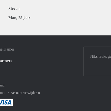
Steven
Man, 28 jaar
 je Kamer
Niks leuks g
artners
and
unts
Account verwijderen
met Paypal
kelijk af met Mastercard
ent gemakkelijk af met Meastro
Je rekent gemakkelijk af met Visa