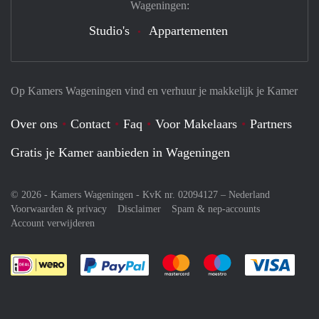
Wageningen:
Studio's
Appartementen
Op Kamers Wageningen vind en verhuur je makkelijk je Kamer
Over ons
Contact
Faq
Voor Makelaars
Partners
Gratis je Kamer aanbieden in Wageningen
© 2026 - Kamers Wageningen - KvK nr. 02094127 –
Nederland
Voorwaarden & privacy
Disclaimer
Spam & nep-accounts
Account verwijderen
Je rekent gemakkelijk af met Paypal
Je rekent gemakkelijk af met M
Je rekent gemakkelij
Je re