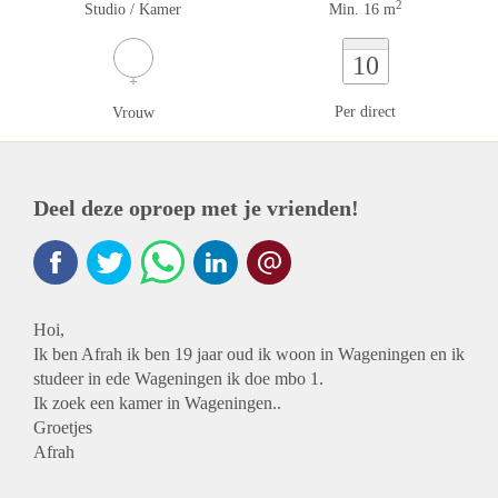
2
Studio / Kamer
Min. 16 m
10
Per direct
Vrouw
Deel deze oproep met je vrienden!
Hoi,
Ik ben Afrah ik ben 19 jaar oud ik woon in Wageningen en ik
studeer in ede Wageningen ik doe mbo 1.
Ik zoek een kamer in Wageningen..
Groetjes
Afrah