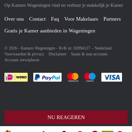
Op Kamers Wageningen vind en verhuur je makkelijk je Kamer
Over ons
Contact
Faq
Voor Makelaars
Partners
Gratis je Kamer aanbieden in Wageningen
© 2026 - Kamers Wageningen - KvK nr. 02094127 –
Nederland
Voorwaarden & privacy
Disclaimer
Spam & nep-accounts
Account verwijderen
Je rekent gemakkelijk af met Paypal
Je rekent gemakkelijk af met M
Je rekent gemakkelij
Je re
NU REAGEREN