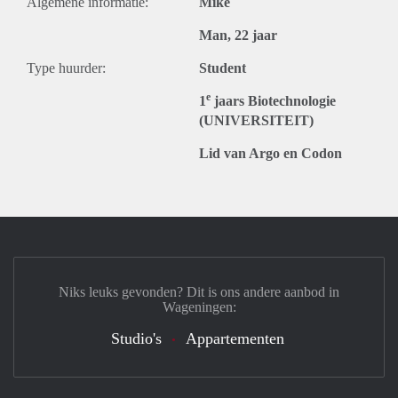
Algemene informatie:
Mike
Man, 22 jaar
Type huurder:
Student
e
1
jaars Biotechnologie
(UNIVERSITEIT)
Lid van Argo en Codon
Niks leuks gevonden? Dit is ons andere aanbod in
Wageningen:
Studio's
Appartementen