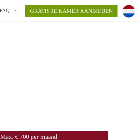
FAQ
GRATIS JE KAMER AANBIEDEN
ingen!
van KamersWageningen?
ingsvergoeding?
ordelijk voor de aangeboden Kamer /
Max. € 700 per maand