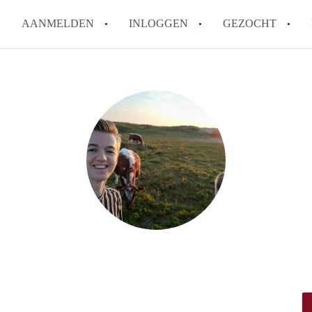
AANMELDEN
INLOGGEN
GEZOCHT
How to translate KamersWagen
Wat is KamersWageningen?
Wat is de privacyverklaring 
Berekent KamersWageningen
makelaarsvergoeding/bemiddel
Is KamersWageningen verantwo
Kamers in Wageningen?
Alle veelgestelde vragen