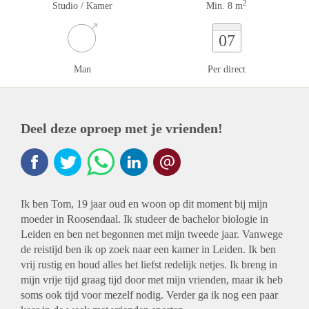
2
Studio / Kamer
Min. 8 m
07
Man
Per direct
Deel deze oproep met je vrienden!
Ik ben Tom, 19 jaar oud en woon op dit moment bij mijn
moeder in Roosendaal. Ik studeer de bachelor biologie in
Leiden en ben net begonnen met mijn tweede jaar. Vanwege
de reistijd ben ik op zoek naar een kamer in Leiden. Ik ben
vrij rustig en houd alles het liefst redelijk netjes. Ik breng in
mijn vrije tijd graag tijd door met mijn vrienden, maar ik heb
soms ook tijd voor mezelf nodig. Verder ga ik nog een paar