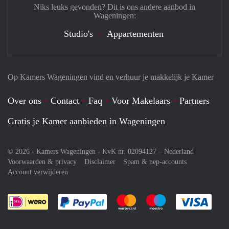
Niks leuks gevonden? Dit is ons andere aanbod in
Wageningen:
Studio's
Appartementen
Op Kamers Wageningen vind en verhuur je makkelijk je Kamer
Over ons
Contact
Faq
Voor Makelaars
Partners
Gratis je Kamer aanbieden in Wageningen
© 2026 - Kamers Wageningen - KvK nr. 02094127 –
Nederland
Voorwaarden & privacy
Disclaimer
Spam & nep-accounts
Account verwijderen
Je rekent gemakkelijk af met Paypal
Je rekent gemakkelijk af met M
Je rekent gemakkelij
Je re