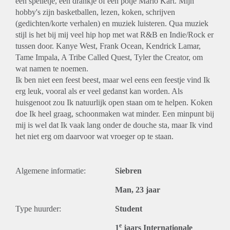
een spelletje, een drankje of een potje Mario Kart. Mijn
hobby's zijn basketballen, lezen, koken, schrijven
(gedichten/korte verhalen) en muziek luisteren. Qua muziek
stijl is het bij mij veel hip hop met wat R&B en Indie/Rock er
tussen door. Kanye West, Frank Ocean, Kendrick Lamar,
Tame Impala, A Tribe Called Quest, Tyler the Creator, om
wat namen te noemen.
Ik ben niet een feest beest, maar wel eens een feestje vind Ik
erg leuk, vooral als er veel gedanst kan worden. Als
huisgenoot zou Ik natuurlijk open staan om te helpen. Koken
doe Ik heel graag, schoonmaken wat minder. Een minpunt bij
mij is wel dat Ik vaak lang onder de douche sta, maar Ik vind
het niet erg om daarvoor wat vroeger op te staan.
Algemene informatie:
Siebren
Man, 23 jaar
Type huurder:
Student
e
1
jaars Internationale