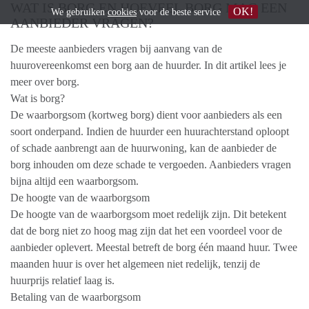
WAT IS BORG EN HOEVEEL BORG MAG EEN
OK!
We gebruiken
cookies
voor de beste service
AANBIEDER VRAGEN?
De meeste aanbieders vragen bij aanvang van de
huurovereenkomst een borg aan de huurder. In dit artikel lees je
meer over borg.
Wat is borg?
De waarborgsom (kortweg borg) dient voor aanbieders als een
soort onderpand. Indien de huurder een huurachterstand oploopt
of schade aanbrengt aan de huurwoning, kan de aanbieder de
borg inhouden om deze schade te vergoeden. Aanbieders vragen
bijna altijd een waarborgsom.
De hoogte van de waarborgsom
De hoogte van de waarborgsom moet redelijk zijn. Dit betekent
dat de borg niet zo hoog mag zijn dat het een voordeel voor de
aanbieder oplevert. Meestal betreft de borg één maand huur. Twee
maanden huur is over het algemeen niet redelijk, tenzij de
huurprijs relatief laag is.
Betaling van de waarborgsom