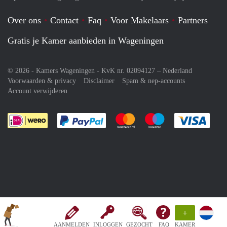
Over ons
Contact
Faq
Voor Makelaars
Partners
Gratis je Kamer aanbieden in Wageningen
© 2026 - Kamers Wageningen - KvK nr. 02094127 –
Nederland
Voorwaarden & privacy
Disclaimer
Spam & nep-accounts
Account verwijderen
Je rekent gemakkelijk af met Paypal
Je rekent gemakkelijk af met M
Je rekent gemakkelij
Je re
+
AANMELDEN
INLOGGEN
GEZOCHT
FAQ
KAMER