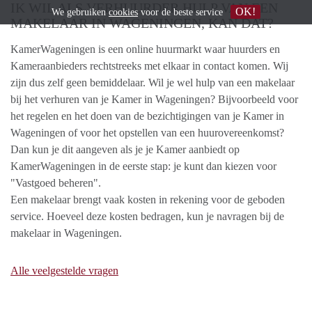
IK WIL ALS VERHUURDER HULP VAN EEN
OK!
We gebruiken
cookies
voor de beste service
MAKELAAR IN WAGENINGEN, KAN DAT?
KamerWageningen is een online huurmarkt waar huurders en
Kameraanbieders rechtstreeks met elkaar in contact komen. Wij
zijn dus zelf geen bemiddelaar. Wil je wel hulp van een makelaar
bij het verhuren van je Kamer in Wageningen? Bijvoorbeeld voor
het regelen en het doen van de bezichtigingen van je Kamer in
Wageningen of voor het opstellen van een huurovereenkomst?
Dan kun je dit aangeven als je je Kamer aanbiedt op
KamerWageningen in de eerste stap: je kunt dan kiezen voor
"Vastgoed beheren".
Een makelaar brengt vaak kosten in rekening voor de geboden
service. Hoeveel deze kosten bedragen, kun je navragen bij de
makelaar in Wageningen.
Alle veelgestelde vragen