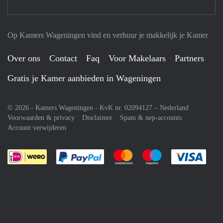
Op Kamers Wageningen vind en verhuur je makkelijk je Kamer
Over ons
Contact
Faq
Voor Makelaars
Partners
Gratis je Kamer aanbieden in Wageningen
© 2026 - Kamers Wageningen - KvK nr. 02094127 –
Nederland
Voorwaarden & privacy
Disclaimer
Spam & nep-accounts
Account verwijderen
Je rekent gemakkelijk af met Paypal
Je rekent gemakkelijk af met M
Je rekent gemakkelij
Je re