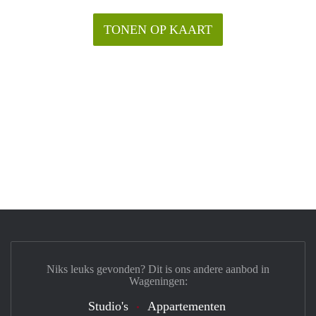
TONEN OP KAART
Niks leuks gevonden? Dit is ons andere aanbod in
Wageningen:
Studio's
Appartementen