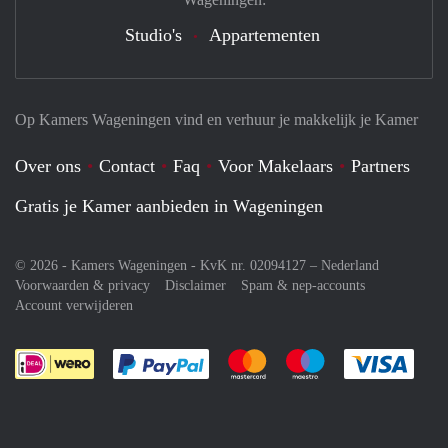
Studio's
Appartementen
Op Kamers Wageningen vind en verhuur je makkelijk je Kamer
Over ons
Contact
Faq
Voor Makelaars
Partners
Gratis je Kamer aanbieden in Wageningen
© 2026 - Kamers Wageningen - KvK nr. 02094127 –
Nederland
Voorwaarden & privacy
Disclaimer
Spam & nep-accounts
Account verwijderen
Je rekent gemakkelijk af met Paypal
Je rekent gemakkelijk af met M
Je rekent gemakkelij
Je re