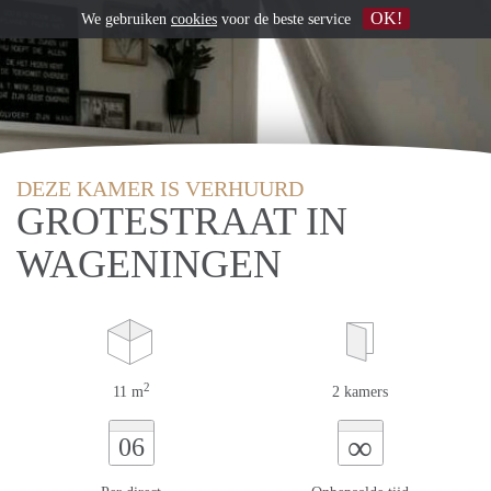
OK!
We gebruiken
cookies
voor de beste service
DEZE KAMER IS VERHUURD
GROTESTRAAT IN
WAGENINGEN
2
11 m
2 kamers
∞
06