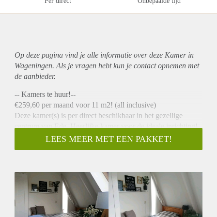
Per direct
Onbepaalde tijd
Op deze pagina vind je alle informatie over deze Kamer in
Wageningen. Als je vragen hebt kun je contact opnemen met
de aanbieder.
-- Kamers te huur!--
€259,60 per maand voor 11 m2! (all inclusive)
Deze kamer(s) is per direct beschikbaar in het gezellige
centrum van Ede. Heerlijke kamer voor de ideale inrichting!
Ook nog eens dichtbij de keuken.
LEES MEER MET EEN PAKKET!
Je woont samen met 5 andere gezellige huisgenoten en kan
gezamenlijk genieten van een ijsje bij Bernardo's (bijna om
de hoek) of je bent binnen 10 minuten op de heide!
Boodschappen doen?
De Albert Heijn bevindt zich in dezelfde straat, 1 minuut
lopen, en het centrum is dan 1 minuut verder.
Reizen?