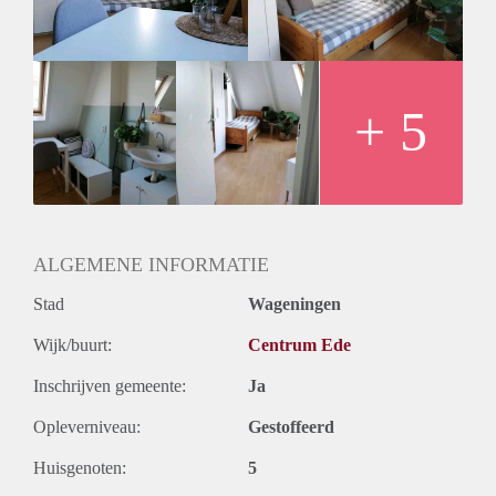
Station Ede-Centrum is 5-10 minuten lopen.
Station Ede-Wageningen is 10-15 minuten fietsen!
+ 5
ALGEMENE INFORMATIE
Stad
Wageningen
Wijk/buurt:
Centrum Ede
Inschrijven gemeente:
Ja
Opleverniveau:
Gestoffeerd
Huisgenoten:
5