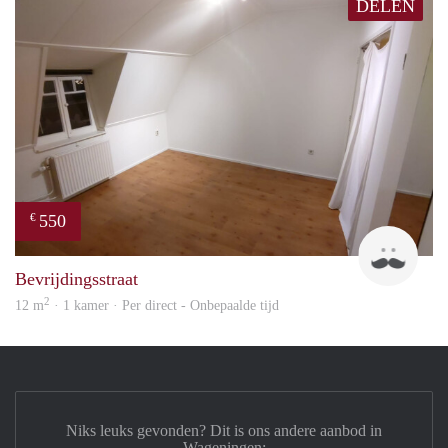
DELEN
550
€
Denn
Bevrijdingsstraat
2
12 m
· 1 kamer · Per direct - Onbepaalde tijd
Niks leuks gevonden? Dit is ons andere aanbod in
Wageningen: