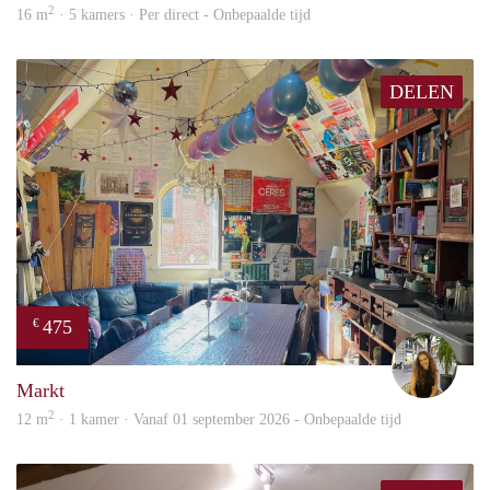
2
16 m
· 5 kamers · Per direct - Onbepaalde tijd
DELEN
475
€
Qiar
Markt
2
12 m
· 1 kamer · Vanaf 01 september 2026 - Onbepaalde tijd