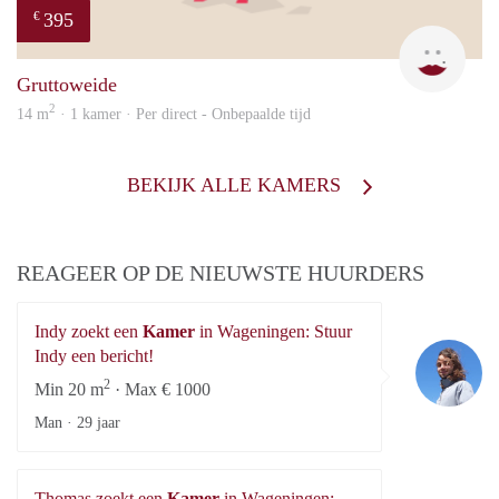
395
€
G.L.
Gruttoweide
2
14 m
· 1 kamer · Per direct - Onbepaalde tijd
BEKIJK ALLE KAMERS
REAGEER OP DE NIEUWSTE HUURDERS
Indy zoekt een
Kamer
in Wageningen: Stuur
In
Indy een bericht!
2
Min 20 m
· Max € 1000
Man ·
29 jaar
Thomas zoekt een
Kamer
in Wageningen: