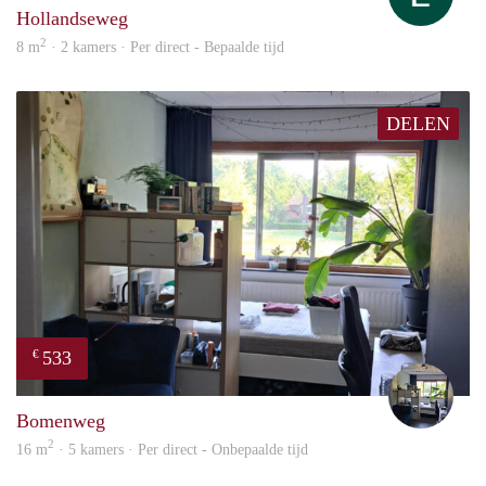
Hollandseweg
2
8 m
· 2 kamers · Per direct - Bepaalde tijd
DELEN
533
€
Tobi
Bomenweg
2
16 m
· 5 kamers · Per direct - Onbepaalde tijd