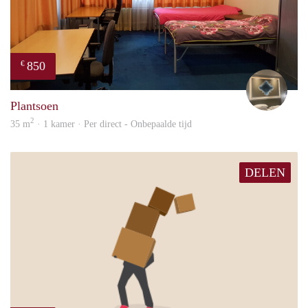
850
€
niyaz
Plantsoen
2
35 m
· 1 kamer · Per direct - Onbepaalde tijd
DELEN