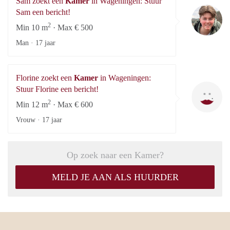
Sam zoekt een
Kamer
in Wageningen: Stuur
S
Sam een bericht!
2
Min 10 m
· Max € 500
Man ·
17 jaar
Florine zoekt een
Kamer
in Wageningen:
Fl
Stuur Florine een bericht!
2
Min 12 m
· Max € 600
Vrouw ·
17 jaar
Op zoek naar een Kamer?
MELD JE AAN ALS HUURDER