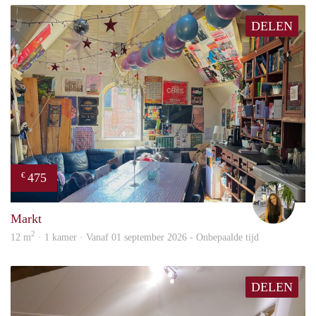
DELEN
475
€
Qiar
Markt
2
12 m
· 1 kamer · Vanaf 01 september 2026 - Onbepaalde tijd
DELEN