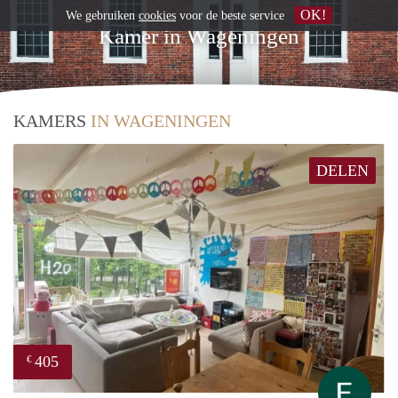
OK!
We gebruiken
cookies
voor de beste service
Kamer in Wageningen
KAMERS
IN WAGENINGEN
DELEN
405
€
Ella