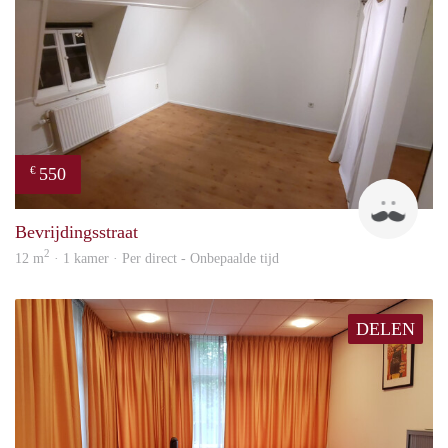
550
€
Denn
Bevrijdingsstraat
2
12 m
· 1 kamer · Per direct - Onbepaalde tijd
DELEN