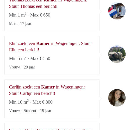
Th
Stuur Thomas een bericht!
2
Min 1 m
· Max € 650
Man ·
17 jaar
Elin zoekt een
Kamer
in Wageningen: Stuur
El
Elin een bericht!
2
Min 5 m
· Max € 550
Vrouw ·
20 jaar
Carlijn zoekt een
Kamer
in Wageningen:
Ca
Stuur Carlijn een bericht!
2
Min 10 m
· Max € 800
Vrouw · Student ·
19 jaar