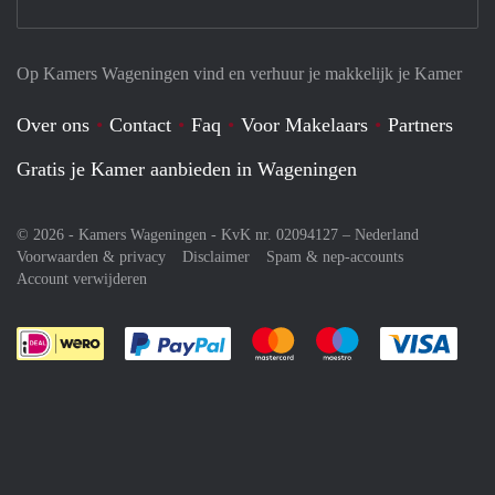
Op Kamers Wageningen vind en verhuur je makkelijk je Kamer
Over ons
Contact
Faq
Voor Makelaars
Partners
Gratis je Kamer aanbieden in Wageningen
© 2026 - Kamers Wageningen - KvK nr. 02094127 –
Nederland
Voorwaarden & privacy
Disclaimer
Spam & nep-accounts
Account verwijderen
Je rekent gemakkelijk af met Paypal
Je rekent gemakkelijk af met M
Je rekent gemakkelij
Je re