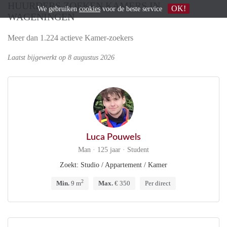
HUURDERS ZOEKEN KAMERS IN
OK!
We gebruiken
cookies
voor de beste service
WAGENINGEN
Meer dan 1.224 actieve Kamer-zoekers
Laatst bijgewerkt op 8 augustus 2026
Luca Pouwels
Man · 125 jaar · Student
Zoekt: Studio / Appartement / Kamer
2
Min.
9 m
Max.
€ 350
Per direct