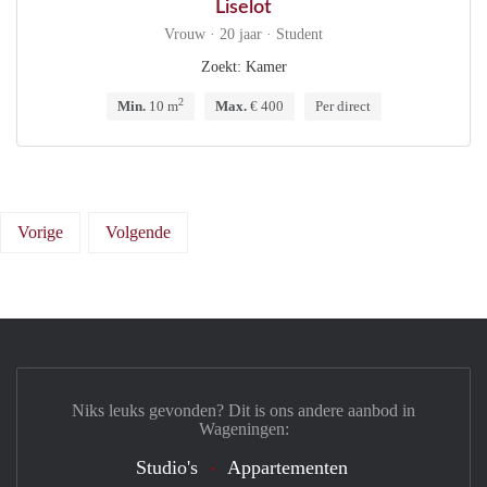
Liselot
Vrouw · 20 jaar · Student
Zoekt: Kamer
2
Min.
10 m
Max.
€ 400
Per direct
Vorige
Volgende
Niks leuks gevonden? Dit is ons andere aanbod in
Wageningen:
Studio's
Appartementen